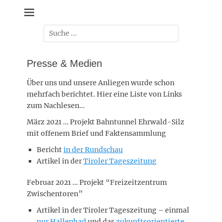
Zum
Zukunft Ehrwald
Inhalt
springen
Suche
nach:
Presse & Medien
Über uns und unsere Anliegen wurde schon
mehrfach berichtet. Hier eine Liste von Links
zum Nachlesen…
März 2021 … Projekt Bahntunnel Ehrwald-Silz
mit offenem Brief und Faktensammlung
Bericht
in der Rundschau
Artikel in der
Tiroler Tageszeitung
Februar 2021 … Projekt “Freizeitzentrum
Zwischentoren”
Artikel in der Tiroler Tageszeitung – einmal
nur Hallenbad
und das
zukunftsorientierte