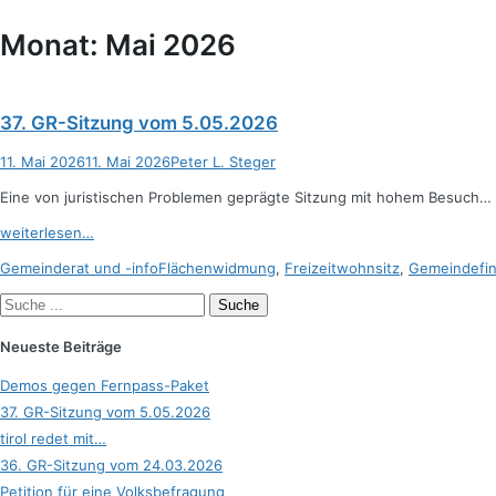
Suche
Monat:
Mai 2026
37. GR-Sitzung vom 5.05.2026
Posted
Autor
11. Mai 2026
11. Mai 2026
Peter L. Steger
on
Eine von juristischen Problemen geprägte Sitzung mit hohem Besuch…
weiterlesen…
Kategorien
Schlagworte
Gemeinderat und -info
Flächenwidmung
,
Freizeitwohnsitz
,
Gemeindefi
Suche
nach:
Neueste Beiträge
Demos gegen Fernpass-Paket
37. GR-Sitzung vom 5.05.2026
tirol redet mit…
36. GR-Sitzung vom 24.03.2026
Petition für eine Volksbefragung