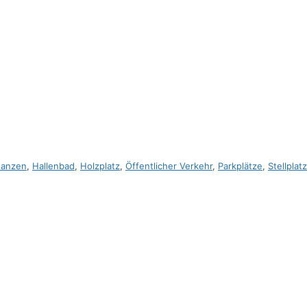
nanzen
,
Hallenbad
,
Holzplatz
,
Öffentlicher Verkehr
,
Parkplätze
,
Stellpla