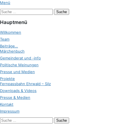
Zum
Menü
Inhalt
Suche
Zukunft Ehrwald
springen
nach:
Hauptmenü
Willkommen
Team
Beiträge…
Märchenbuch
Gemeinderat und -info
Politische Meinungen
Presse und Medien
Projekte
Fernpassbahn Ehrwald – Silz
Downloads & Videos
Presse & Medien
Kontakt
Impressum
bei
Suche
der
nach: