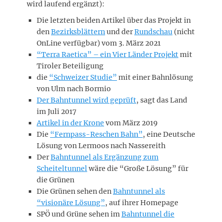
wird laufend ergänzt):
Die letzten beiden Artikel über das Projekt in
den
Bezirksblättern
und der
Rundschau
(nicht
OnLine verfügbar) vom 3. März 2021
“Terra Raetica” – ein Vier Länder Projekt
mit
Tiroler Beteiligung
die
“Schweizer Studie”
mit einer Bahnlösung
von Ulm nach Bormio
Der Bahntunnel wird geprüft
, sagt das Land
im Juli 2017
Artikel in der Krone
vom März 2019
Die
“Fernpass-Reschen Bahn”
, eine Deutsche
Lösung von Lermoos nach Nassereith
Der
Bahntunnel als Ergänzung zum
Scheiteltunnel
wäre die “Große Lösung” für
die Grünen
Die Grünen sehen den
Bahntunnel als
“visionäre Lösung”
, auf ihrer Homepage
SPÖ und Grüne sehen im
Bahntunnel die