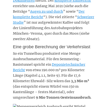
Dokumenten
hierzu. Der
komplette Endbericht
erreichte uns Anfang Mai 2021 (siehe auch die
Beiträge “
Augen zu und durch
” sowie “
Der
komplette Bericht
“). Die viel zitierte “
Schweizer
Studie
” ist nur aufgewärmter Kaffee und folgt
der Linienführung des Autobahnprojektes
München-Verona, quer durch das Moos (siehe
zweiter Absatz).
Eine grobe Berechnung der Verkehrslast
So ein Tunnelbau produziert eine Menge
Ausbruchsmaterial. Für den Semmering-
Basistunnel spricht ein
Deponietechnischer
Bericht
von etwa 190.000 m³ pro Kilometer
Länge (Kapitel 4.1.1, Seite 9). Für die 17,6
Kilometer Ehrwald-Silz wären das
3,3 Mio m³
(das entspricht einem Würfel von 150 m
Kantenlänge – festes Material), oder
umgerechnet
9 Mio Tonnen Gesteinsausbruch
.