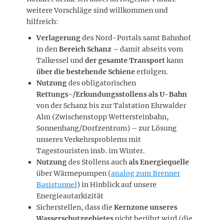
weitere Vorschläge sind willkommen und
hilfreich:
Verlagerung
des Nord-Portals samt Bahnhof
in den
Bereich Schanz
– damit abseits vom
Talkessel und
der
gesamte Transport
kann
über die bestehende Schiene
erfolgen.
Nutzung
des obligatorischen
Rettungs-/Erkundungsstollens als U-Bahn
von der Schanz bis zur Talstation Ehrwalder
Alm (Zwischenstopp Wettersteinbahn,
Sonnenhang/Dorfzentrum) – zur Lösung
unseres Verkehrsproblems mit
Tagestouristen insb. im Winter.
Nutzung
des Stollens auch
als Energiequelle
über Wärmepumpen (
analog zum Brenner
Basistunnel
) in Hinblick auf unsere
Energieautarkizität
Sicherstellen, dass die
Kernzone unseres
Wasserschutzgebietes
nicht berührt wird (die