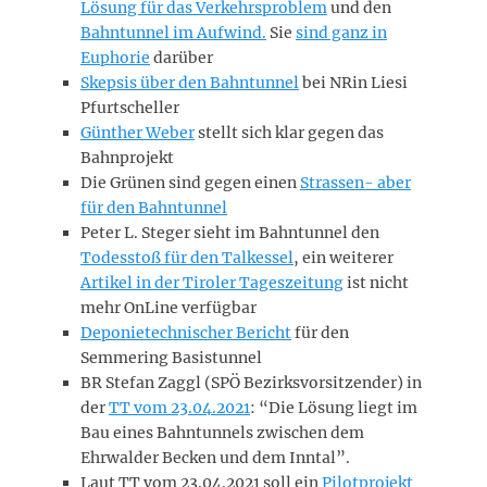
Lösung für das Verkehrsproblem
und den
Bahntunnel im Aufwind.
Sie
sind ganz in
Euphorie
darüber
Skepsis über den Bahntunnel
bei NRin Liesi
Pfurtscheller
Günther Weber
stellt sich klar gegen das
Bahnprojekt
Die Grünen sind gegen einen
Strassen- aber
für den Bahntunnel
Peter L. Steger sieht im Bahntunnel den
Todesstoß für den Talkessel
, ein weiterer
Artikel in der Tiroler Tageszeitung
ist nicht
mehr OnLine verfügbar
Deponietechnischer Bericht
für den
Semmering Basistunnel
BR Stefan Zaggl (SPÖ Bezirksvorsitzender) in
der
TT vom 23.04.2021
: “Die Lösung liegt im
Bau eines Bahntunnels zwischen dem
Ehrwalder Becken und dem Inntal”.
Laut TT vom 23.04.2021 soll ein
Pilotprojekt