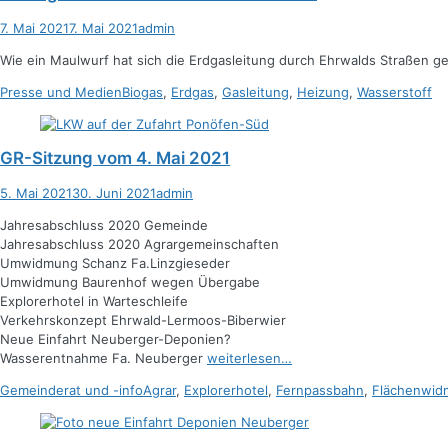
Posted
Autor
7. Mai 2021
7. Mai 2021
admin
on
Wie ein Maulwurf hat sich die Erdgasleitung durch Ehrwalds Straßen ge
Kategorien
Schlagworte
Presse und Medien
Biogas
,
Erdgas
,
Gasleitung
,
Heizung
,
Wasserstoff
GR-Sitzung vom 4. Mai 2021
Posted
Autor
5. Mai 2021
30. Juni 2021
admin
on
Jahresabschluss 2020 Gemeinde
Jahresabschluss 2020 Agrargemeinschaften
Umwidmung Schanz Fa.Linzgieseder
Umwidmung Baurenhof wegen Übergabe
Explorerhotel in Warteschleife
Verkehrskonzept Ehrwald-Lermoos-Biberwier
Neue Einfahrt Neuberger-Deponien?
Wasserentnahme Fa. Neuberger
weiterlesen…
Kategorien
Schlagworte
Gemeinderat und -info
Agrar
,
Explorerhotel
,
Fernpassbahn
,
Flächenwid