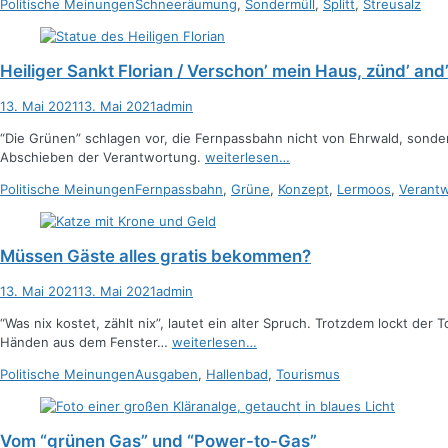
Kategorien
Schlagworte
Politische Meinungen
Schneeräumung
,
Sondermüll
,
Splitt
,
Streusalz
Heiliger Sankt Florian / Verschon’ mein Haus, zünd’ and’
Posted
Autor
13. Mai 2021
13. Mai 2021
admin
on
“Die Grünen” schlagen vor, die Fernpassbahn nicht von Ehrwald, sonde
Abschieben der Verantwortung.
weiterlesen…
Kategorien
Schlagworte
Politische Meinungen
Fernpassbahn
,
Grüne
,
Konzept
,
Lermoos
,
Verant
Müssen Gäste alles gratis bekommen?
Posted
Autor
13. Mai 2021
13. Mai 2021
admin
on
“Was nix kostet, zählt nix”, lautet ein alter Spruch. Trotzdem lockt d
Händen aus dem Fenster…
weiterlesen…
Kategorien
Schlagworte
Politische Meinungen
Ausgaben
,
Hallenbad
,
Tourismus
Vom “grünen Gas” und “Power-to-Gas”