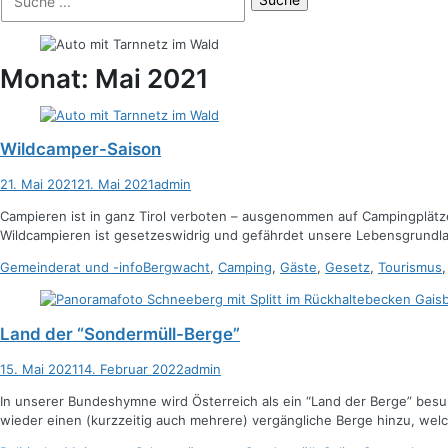
der
nach:
Suche
Monat:
Mai 2021
Wildcamper-Saison
Posted
Autor
21. Mai 2021
21. Mai 2021
admin
on
Campieren ist in ganz Tirol verboten – ausgenommen auf Campingplätz
Wildcampieren ist gesetzeswidrig und gefährdet unsere Lebensgrund
Kategorien
Schlagworte
Gemeinderat und -info
Bergwacht
,
Camping
,
Gäste
,
Gesetz
,
Tourismus
Land der “Sondermüll-Berge”
Posted
Autor
15. Mai 2021
14. Februar 2022
admin
on
In unserer Bundeshymne wird Österreich als ein “Land der Berge” bes
wieder einen (kurzzeitig auch mehrere) vergängliche Berge hinzu, wel