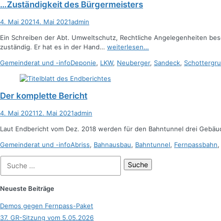
…Zuständigkeit des Bürgermeisters
Posted
Autor
4. Mai 2021
4. Mai 2021
admin
on
Ein Schreiben der Abt. Umweltschutz, Rechtliche Angelegenheiten besc
zuständig. Er hat es in der Hand…
weiterlesen…
Kategorien
Schlagworte
Gemeinderat und -info
Deponie
,
LKW
,
Neuberger
,
Sandeck
,
Schottergr
Der komplette Bericht
Posted
Autor
4. Mai 2021
12. Mai 2021
admin
on
Laut Endbericht vom Dez. 2018 werden für den Bahntunnel drei Gebäu
Kategorien
Schlagworte
Gemeinderat und -info
Abriss
,
Bahnausbau
,
Bahntunnel
,
Fernpassbahn
Suche
nach:
Neueste Beiträge
Demos gegen Fernpass-Paket
37. GR-Sitzung vom 5.05.2026