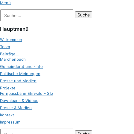
Zum
Menü
Inhalt
Suche
Zukunft Ehrwald
springen
nach:
Hauptmenü
Willkommen
Team
Beiträge…
Märchenbuch
Gemeinderat und -info
Politische Meinungen
Presse und Medien
Projekte
Fernpassbahn Ehrwald – Silz
Downloads & Videos
Presse & Medien
Kontakt
Impressum
bei
Suche