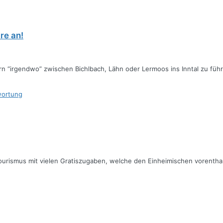
re an!
rn “irgendwo” zwischen Bichlbach, Lähn oder Lermoos ins Inntal zu füh
wortung
er Tourismus mit vielen Gratiszugaben, welche den Einheimischen vorenth