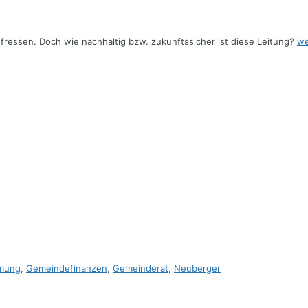
fressen. Doch wie nachhaltig bzw. zukunftssicher ist diese Leitung?
we
mung
,
Gemeindefinanzen
,
Gemeinderat
,
Neuberger