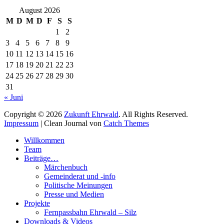
August 2026
M
D
M
D
F
S
S
1
2
3
4
5
6
7
8
9
10
11
12
13
14
15
16
17
18
19
20
21
22
23
24
25
26
27
28
29
30
31
« Juni
Copyright © 2026
Zukunft Ehrwald
. All Rights Reserved.
Impressum
| Clean Journal von
Catch Themes
Hoch
Willkommen
scrollen
Team
Beiträge…
Märchenbuch
Gemeinderat und -info
Politische Meinungen
Presse und Medien
Projekte
Fernpassbahn Ehrwald – Silz
Downloads & Videos