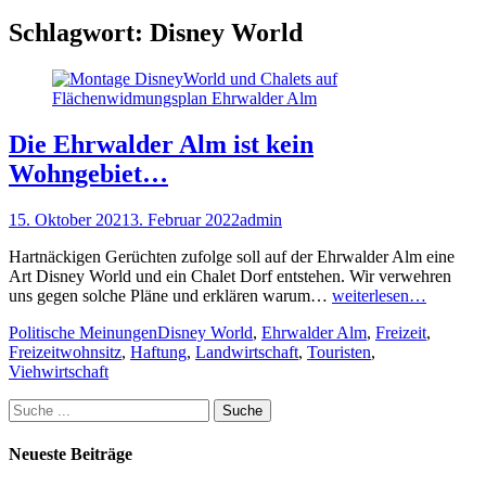
Schlagwort:
Disney World
Die Ehrwalder Alm ist kein
Wohngebiet…
Posted
Autor
15. Oktober 2021
3. Februar 2022
admin
on
Hartnäckigen Gerüchten zufolge soll auf der Ehrwalder Alm eine
Art Disney World und ein Chalet Dorf entstehen. Wir verwehren
uns gegen solche Pläne und erklären warum…
weiterlesen…
Kategorien
Schlagworte
Politische Meinungen
Disney World
,
Ehrwalder Alm
,
Freizeit
,
Freizeitwohnsitz
,
Haftung
,
Landwirtschaft
,
Touristen
,
Viehwirtschaft
Suche
nach:
Neueste Beiträge