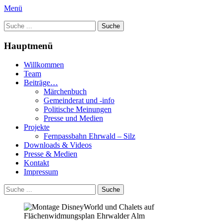
Zum
Menü
Inhalt
Suche
Zukunft Ehrwald
springen
nach:
Hauptmenü
Willkommen
Team
Beiträge…
Märchenbuch
Gemeinderat und -info
Politische Meinungen
Presse und Medien
Projekte
Fernpassbahn Ehrwald – Silz
Downloads & Videos
Presse & Medien
Kontakt
Impressum
bei
Suche
der
nach:
Suche