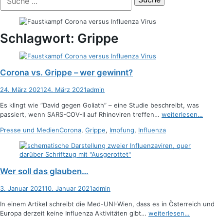
der
nach:
Suche
Schlagwort:
Grippe
Corona vs. Grippe – wer gewinnt?
Posted
Autor
24. März 2021
24. März 2021
admin
on
Es klingt wie “David gegen Goliath” – eine Studie beschreibt, was
passiert, wenn SARS-COV-II auf Rhinoviren treffen…
weiterlesen…
Kategorien
Schlagworte
Presse und Medien
Corona
,
Grippe
,
Impfung
,
Influenza
Wer soll das glauben…
Posted
Autor
3. Januar 2021
10. Januar 2021
admin
on
In einem Artikel schreibt die Med-UNI-Wien, dass es in Österreich und
Europa derzeit keine Influenza Aktivitäten gibt…
weiterlesen…