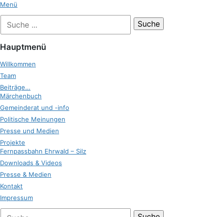
Zum
Menü
Inhalt
Suche
Zukunft Ehrwald
springen
nach:
Hauptmenü
Willkommen
Team
Beiträge…
Märchenbuch
Gemeinderat und -info
Politische Meinungen
Presse und Medien
Projekte
Fernpassbahn Ehrwald – Silz
Downloads & Videos
Presse & Medien
Kontakt
Impressum
bei
Suche