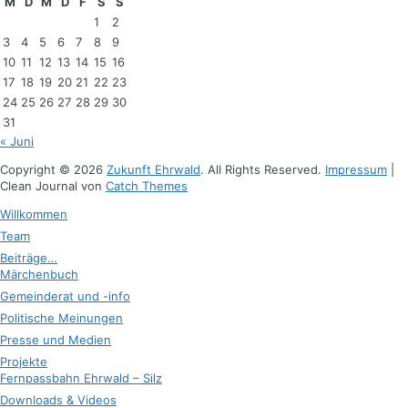
M
D
M
D
F
S
S
1
2
3
4
5
6
7
8
9
10
11
12
13
14
15
16
17
18
19
20
21
22
23
24
25
26
27
28
29
30
31
« Juni
Copyright © 2026
Zukunft Ehrwald
. All Rights Reserved.
Impressum
|
Clean Journal von
Catch Themes
Hoch
Willkommen
scrollen
Team
Beiträge…
Märchenbuch
Gemeinderat und -info
Politische Meinungen
Presse und Medien
Projekte
Fernpassbahn Ehrwald – Silz
Downloads & Videos