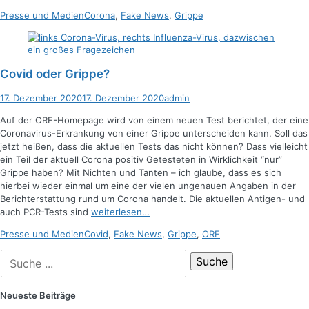
Kategorien
Schlagworte
Presse und Medien
Corona
,
Fake News
,
Grippe
Covid oder Grippe?
Posted
Autor
17. Dezember 2020
17. Dezember 2020
admin
on
Auf der ORF-Homepage wird von einem neuen Test berichtet, der eine
Coronavirus-Erkrankung von einer Grippe unterscheiden kann. Soll das
jetzt heißen, dass die aktuellen Tests das nicht können? Dass vielleicht
ein Teil der aktuell Corona positiv Getesteten in Wirklichkeit “nur”
Grippe haben? Mit Nichten und Tanten – ich glaube, dass es sich
hierbei wieder einmal um eine der vielen ungenauen Angaben in der
Berichterstattung rund um Corona handelt. Die aktuellen Antigen- und
auch PCR-Tests sind
weiterlesen…
Kategorien
Schlagworte
Presse und Medien
Covid
,
Fake News
,
Grippe
,
ORF
Suche
nach:
Neueste Beiträge