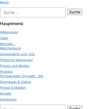
Zum
Menü
Inhalt
Suche
Zukunft Ehrwald
springen
nach:
Hauptmenü
Willkommen
Team
Beiträge…
Märchenbuch
Gemeinderat und -info
Politische Meinungen
Presse und Medien
Projekte
Fernpassbahn Ehrwald – Silz
Downloads & Videos
Presse & Medien
Kontakt
Impressum
bei
Suche