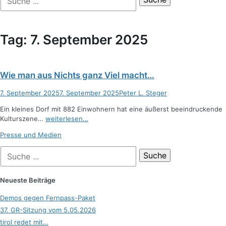
der
nach:
Suche
Tag:
7. September 2025
Wie man aus Nichts ganz Viel macht…
Posted
Autor
7. September 2025
7. September 2025
Peter L. Steger
on
Ein kleines Dorf mit 882 Einwohnern hat eine äußerst beeindruckende
Kulturszene…
weiterlesen…
Kategorien
Presse und Medien
Suche
nach:
Neueste Beiträge
Demos gegen Fernpass-Paket
37. GR-Sitzung vom 5.05.2026
tirol redet mit…