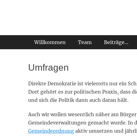
Zum
Inhalt
Zukunft Ehrwald
springen
Hauptmenü
Willkommen
Team
Beiträge…
Umfragen
Direkte Demokratie ist vielerorts nur ein 
Dort gehört es zur politischen Praxis, dass 
und sich die Politik dann auch daran hält.
Auch wir wollen wesentlich näher am Bürger 
Gemeindeverwaltungen gemacht wurde. In d
Gemeindeordnung
aktiv umsetzen und jähr