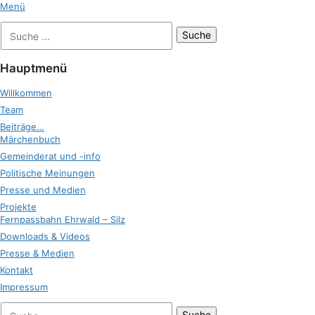
Zum
Menü
Inhalt
Suche
Zukunft Ehrwald
springen
nach:
Hauptmenü
Willkommen
Team
Beiträge…
Märchenbuch
Gemeinderat und -info
Politische Meinungen
Presse und Medien
Projekte
Fernpassbahn Ehrwald – Silz
Downloads & Videos
Presse & Medien
Kontakt
Impressum
bei
Suche