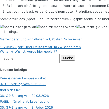
Es ist auch ein Arbeitgeber – sowohl intern als auch mit externen 
Last but not least: es gehört zu einem guten Freizeitangebot eine
Somit erfüllt das „Sport- und Freizeitzentrum Zugspitz Arena“ eine über
Loading...
Kategorien
Schlagworte
Gemeinderat und -info
Hallenbad
,
Kosten
,
Schwimmen
Beitragsnavigation
Vorheriger
← Zurück
Sport- und Freizeitzentrum Zwischentoren
Nächster
Beitrag:
Weiter →
Was ist/wurde hier geplant?
Suche
Beitrag:
nach:
Neueste Beiträge
Demos gegen Fernpass-Paket
37. GR-Sitzung vom 5.05.2026
tirol redet mit…
36. GR-Sitzung vom 24.03.2026
Petition für eine Volksbefragung
35. GR-Sitzung vom 3. Feber 2026