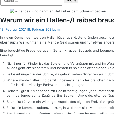
der
nach:
Suche
Warum wir ein Hallen-/Freibad bra
Posted
Autor
18. Februar 2021
18. Februar 2021
admin
on
In vielen Gemeinden werden Hallenbäder aus Kostengründen geschloss
überhaupt? Wir könnten eine Menge Geld sparen und für etwas ander
Eine berechtige Frage, gerade in Zeiten knapper Budgets und boomend
benötigt.
Nicht nur für Kinder ist das Spielen und Vergnügen mit und im Wa
All das geht am sichersten und besten in so einer öffentlichen Anl
Leibesübungen in der Schule, da gehört neben Skifahren auch Sch
Wir alle werden älter und damit unbeweglicher oder brauchen nach
dafür ist die heimelige Badewanne nicht geeignet.
Generell gilt für Menschen mit Beeinträchtigungen (insb. motorisc
behindertengerechte Zugänge (ins Becken, Umkleide, etc.) verfügen
Sauna ist für viele ein wichtiger Aspekt des eigenen Freizeitvergn
Es ist ein Kommunikationszentrum, in welchem sich Menschen tre
Aus Umweltschutzgründen – eine solche Anlage ist wesentlich bess