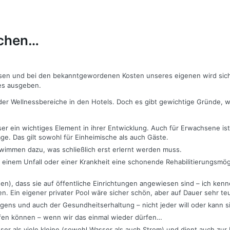
uchen…
en und bei den bekanntgewordenen Kosten unseres eigenen wird sich 
es ausgeben.
er Wellnessbereiche in den Hotels. Doch es gibt gewichtige Gründe, 
sser ein wichtiges Element in ihrer Entwicklung. Auch für Erwachsene
age. Das gilt sowohl für Einheimische als auch Gäste.
wimmen dazu, was schließlich erst erlernt werden muss.
 einem Unfall oder einer Krankheit eine schonende Rehabilitierungsmög
hen), dass sie auf öffentliche Einrichtungen angewiesen sind – ich ken
. Ein eigener privater Pool wäre sicher schön, aber auf Dauer sehr teu
ügens und auch der Gesundheitserhaltung – nicht jeder will oder kann si
ffen können – wenn wir das einmal wieder dürfen…
er als viele kleine (sowohl Wasser als auch Strom) und dient auch zur