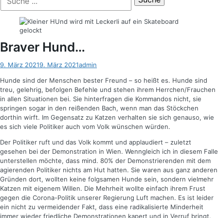
der
nach:
Suche
Braver Hund…
Posted
Autor
9. März 2021
9. März 2021
admin
on
Hunde sind der Menschen bester Freund – so heißt es. Hunde sind
treu, gelehrig, befolgen Befehle und stehen ihrem Herrchen/Frauchen
in allen Situationen bei. Sie hinterfragen die Kommandos nicht, sie
springen sogar in den reißenden Bach, wenn man das Stöckchen
dorthin wirft. Im Gegensatz zu Katzen verhalten sie sich genauso, wie
es sich viele Politiker auch vom Volk wünschen würden.
Der Politiker ruft und das Volk kommt und applaudiert – zuletzt
gesehen bei der Demonstration in Wien. Wenngleich ich in diesem Falle
unterstellen möchte, dass mind. 80% der Demonstrierenden mit dem
agierenden Politiker nichts am Hut hatten. Sie waren aus ganz anderen
Gründen dort, wollten keine folgsamen Hunde sein, sondern vielmehr
Katzen mit eigenem Willen. Die Mehrheit wollte einfach ihrem Frust
gegen die Corona-Politik unserer Regierung Luft machen. Es ist leider
ein nicht zu vermeidender Fakt, dass eine radikalisierte Minderheit
immer wieder friedliche Demonstrationen kapert und in Verruf bringt.