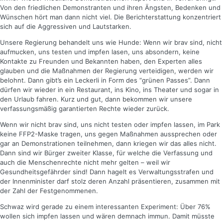
Von den friedlichen Demonstranten und ihren Ängsten, Bedenken und
Wünschen hört man dann nicht viel. Die Berichterstattung konzentriert
sich auf die Aggressiven und Lautstarken.
Unsere Regierung behandelt uns wie Hunde: Wenn wir brav sind, nicht
aufmucken, uns testen und impfen lasen, uns absondern, keine
Kontakte zu Freunden und Bekannten haben, den Experten alles
glauben und die Maßnahmen der Regierung verteidigen, werden wir
belohnt. Dann gibt’s ein Leckerli in Form des “grünen Passes”. Dann
dürfen wir wieder in ein Restaurant, ins Kino, ins Theater und sogar in
den Urlaub fahren. Kurz und gut, dann bekommen wir unsere
verfassungsmäßig garantierten Rechte wieder zurück.
Wenn wir nicht brav sind, uns nicht testen oder impfen lassen, im Park
keine FFP2-Maske tragen, uns gegen Maßnahmen aussprechen oder
gar an Demonstrationen teilnehmen, dann kriegen wir das alles nicht.
Dann sind wir Bürger zweiter Klasse, für welche die Verfassung und
auch die Menschenrechte nicht mehr gelten – weil wir
Gesundheitsgefährder sind! Dann hagelt es Verwaltungsstrafen und
der Innenminister darf stolz deren Anzahl präsentieren, zusammen mit
der Zahl der Festgenommenen.
Schwaz wird gerade zu einem interessanten Experiment: Über 76%
wollen sich impfen lassen und wären demnach immun. Damit müsste