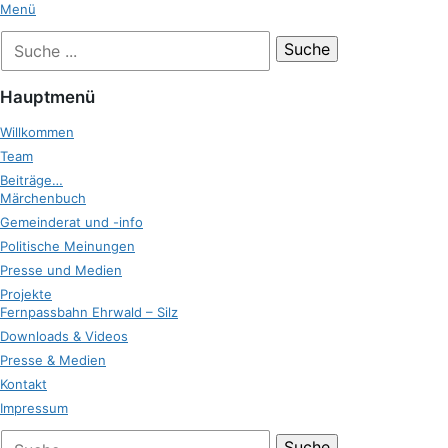
Zum
Menü
Inhalt
Suche
Zukunft Ehrwald
springen
nach:
Hauptmenü
Willkommen
Team
Beiträge…
Märchenbuch
Gemeinderat und -info
Politische Meinungen
Presse und Medien
Projekte
Fernpassbahn Ehrwald – Silz
Downloads & Videos
Presse & Medien
Kontakt
Impressum
bei
Suche