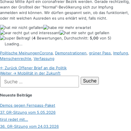
Schwaz Mitte April ein coronafreier Bezirk werden. Gerade rechtzeitig,
wann der Großteil der “Normal”-Bevölkerung sich zur Impfung
anmelden wird können. Wir dürfen gespannt sein, ob das funktioniert,
oder mit welchen Ausreden es uns erklärt wird, falls nicht.
(
4
Bewertungen, Durchschnitt:
5,00
von 5)
Loading...
Kategorien
Schlagworte
Politische Meinungen
Corona
,
Demonstrationen
,
grüner Pass
,
Impfung
,
Menschenrechte
,
Verfassung
Beitragsnavigation
Vorheriger
← Zurück
Offener Brief an die Politik
Nächster
Beitrag:
Weiter →
Mobilität in der Zukunft
Suche
Beitrag:
nach:
Neueste Beiträge
Demos gegen Fernpass-Paket
37. GR-Sitzung vom 5.05.2026
tirol redet mit…
36. GR-Sitzung vom 24.03.2026