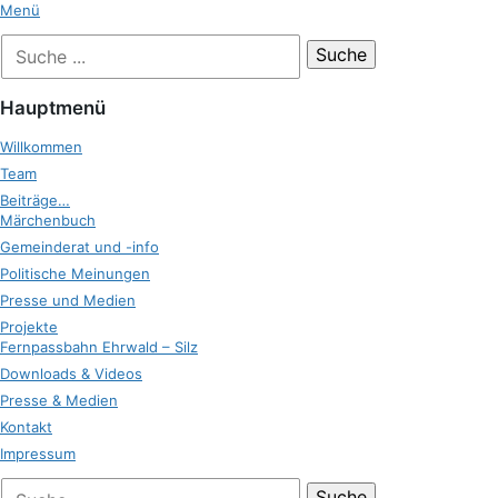
Zum
Menü
Inhalt
Suche
Zukunft Ehrwald
springen
nach:
Hauptmenü
Willkommen
Team
Beiträge…
Märchenbuch
Gemeinderat und -info
Politische Meinungen
Presse und Medien
Projekte
Fernpassbahn Ehrwald – Silz
Downloads & Videos
Presse & Medien
Kontakt
Impressum
bei
Suche