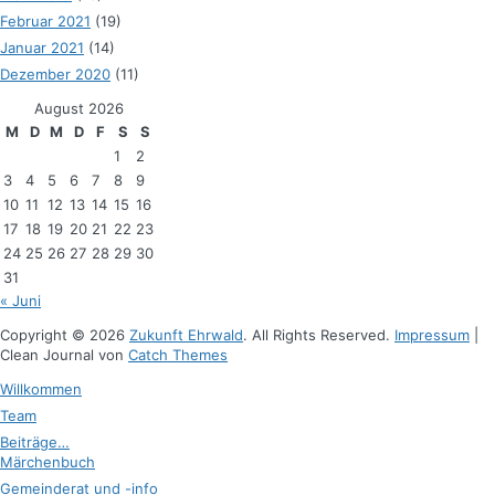
Februar 2021
(19)
Januar 2021
(14)
Dezember 2020
(11)
August 2026
M
D
M
D
F
S
S
1
2
3
4
5
6
7
8
9
10
11
12
13
14
15
16
17
18
19
20
21
22
23
24
25
26
27
28
29
30
31
« Juni
Copyright © 2026
Zukunft Ehrwald
. All Rights Reserved.
Impressum
|
Clean Journal von
Catch Themes
Hoch
Willkommen
scrollen
Team
Beiträge…
Märchenbuch
Gemeinderat und -info