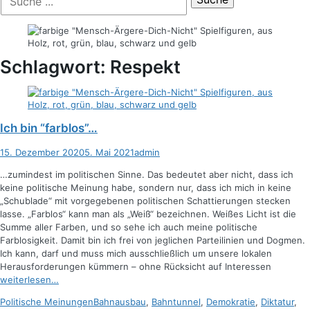
der
nach:
Suche
Schlagwort:
Respekt
Ich bin “farblos”…
Posted
Autor
15. Dezember 2020
5. Mai 2021
admin
on
…zumindest im politischen Sinne. Das bedeutet aber nicht, dass ich
keine politische Meinung habe, sondern nur, dass ich mich in keine
„Schublade“ mit vorgegebenen politischen Schattierungen stecken
lasse. „Farblos“ kann man als „Weiß“ bezeichnen. Weißes Licht ist die
Summe aller Farben, und so sehe ich auch meine politische
Farblosigkeit. Damit bin ich frei von jeglichen Parteilinien und Dogmen.
Ich kann, darf und muss mich ausschließlich um unsere lokalen
Herausforderungen kümmern – ohne Rücksicht auf Interessen
weiterlesen…
Kategorien
Schlagworte
Politische Meinungen
Bahnausbau
,
Bahntunnel
,
Demokratie
,
Diktatur
,