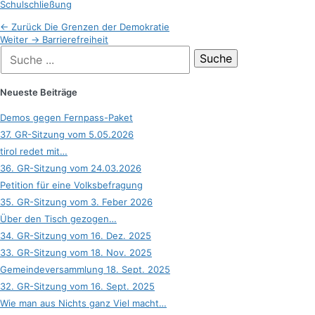
Schulschließung
Beitragsnavigation
Vorheriger
← Zurück
Die Grenzen der Demokratie
Nächster
Beitrag:
Weiter →
Barrierefreiheit
Suche
Beitrag:
nach:
Neueste Beiträge
Demos gegen Fernpass-Paket
37. GR-Sitzung vom 5.05.2026
tirol redet mit…
36. GR-Sitzung vom 24.03.2026
Petition für eine Volksbefragung
35. GR-Sitzung vom 3. Feber 2026
Über den Tisch gezogen…
34. GR-Sitzung vom 16. Dez. 2025
33. GR-Sitzung vom 18. Nov. 2025
Gemeindeversammlung 18. Sept. 2025
32. GR-Sitzung vom 16. Sept. 2025
Wie man aus Nichts ganz Viel macht…