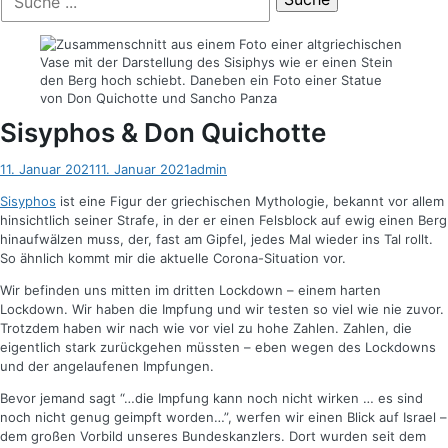
der
nach:
Suche
Sisyphos & Don Quichotte
Posted
Autor
11. Januar 2021
11. Januar 2021
admin
on
Sisyphos
ist eine Figur der griechischen Mythologie, bekannt vor allem
hinsichtlich seiner Strafe, in der er einen Felsblock auf ewig einen Berg
hinaufwälzen muss, der, fast am Gipfel, jedes Mal wieder ins Tal rollt.
So ähnlich kommt mir die aktuelle Corona-Situation vor.
Wir befinden uns mitten im dritten Lockdown – einem harten
Lockdown. Wir haben die Impfung und wir testen so viel wie nie zuvor.
Trotzdem haben wir nach wie vor viel zu hohe Zahlen. Zahlen, die
eigentlich stark zurückgehen müssten – eben wegen des Lockdowns
und der angelaufenen Impfungen.
Bevor jemand sagt “…die Impfung kann noch nicht wirken … es sind
noch nicht genug geimpft worden…”, werfen wir einen Blick auf Israel –
dem großen Vorbild unseres Bundeskanzlers. Dort wurden seit dem