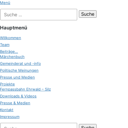
Zum
Menü
Inhalt
Suche
Zukunft Ehrwald
springen
nach:
Hauptmenü
Willkommen
Team
Beiträge…
Märchenbuch
Gemeinderat und -info
Politische Meinungen
Presse und Medien
Projekte
Fernpassbahn Ehrwald – Silz
Downloads & Videos
Presse & Medien
Kontakt
Impressum
bei
Suche