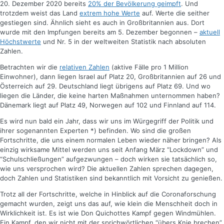
20. Dezember 2020 bereits
20% der Bevölkerung geimpft
. Und
trotzdem weist das Land
extrem hohe Werte
auf. Werte die seither
gestiegen sind. Ähnlich sieht es auch in Großbritannien aus. Dort
wurde mit den Impfungen bereits am 5. Dezember begonnen –
aktuell
Höchstwerte
und Nr. 5 in der weltweiten Statistik nach absoluten
Zahlen.
Betrachten wir die
relativen Zahlen
(aktive Fälle pro 1 Million
Einwohner), dann liegen Israel auf Platz 20, Großbritannien auf 26 und
Österreich auf 29. Deutschland liegt übrigens auf Platz 69. Und wo
liegen die Länder, die keine harten Maßnahmen unternommen haben?
Dänemark liegt auf Platz 49, Norwegen auf 102 und Finnland auf 114.
Es wird nun bald ein Jahr, dass wir uns im Würgegriff der Politik und
ihrer sogenannten Experten *) befinden. Wo sind die großen
Fortschritte, die uns einem normalen Leben wieder näher bringen? Als
einzig wirksame Mittel werden uns seit Anfang März “Lockdown” und
“Schulschließungen” aufgezwungen – doch wirken sie tatsächlich so,
wie uns versprochen wird? Die aktuellen Zahlen sprechen dagegen,
doch Zahlen und Statistiken sind bekanntlich mit Vorsicht zu genießen.
Trotz all der Fortschritte, welche in Hinblick auf die Coronaforschung
gemacht wurden, zeigt uns das auf, wie klein die Menschheit doch in
Wirklichkeit ist. Es ist wie Don Quichottes Kampf gegen Windmühlen.
Ein Kampf, den wir nicht mit der sprichwörtlichen “übers Knie brechen”