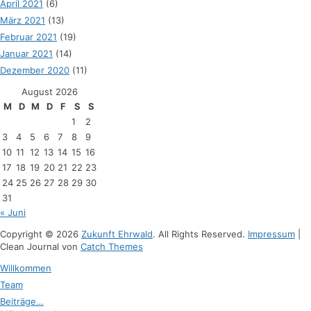
April 2021
(6)
März 2021
(13)
Februar 2021
(19)
Januar 2021
(14)
Dezember 2020
(11)
August 2026
M
D
M
D
F
S
S
1
2
3
4
5
6
7
8
9
10
11
12
13
14
15
16
17
18
19
20
21
22
23
24
25
26
27
28
29
30
31
« Juni
Copyright © 2026
Zukunft Ehrwald
. All Rights Reserved.
Impressum
|
Clean Journal von
Catch Themes
Hoch
Willkommen
scrollen
Team
Beiträge…