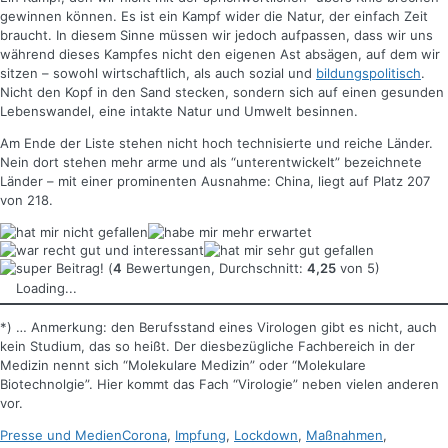
gewinnen können. Es ist ein Kampf wider die Natur, der einfach Zeit
braucht. In diesem Sinne müssen wir jedoch aufpassen, dass wir uns
während dieses Kampfes nicht den eigenen Ast absägen, auf dem wir
sitzen – sowohl wirtschaftlich, als auch sozial und
bildungspolitisch
.
Nicht den Kopf in den Sand stecken, sondern sich auf einen gesunden
Lebenswandel, eine intakte Natur und Umwelt besinnen.
Am Ende der Liste stehen nicht hoch technisierte und reiche Länder.
Nein dort stehen mehr arme und als “unterentwickelt” bezeichnete
Länder – mit einer prominenten Ausnahme: China, liegt auf Platz 207
von 218.
(
4
Bewertungen, Durchschnitt:
4,25
von 5)
Loading...
*) … Anmerkung: den Berufsstand eines Virologen gibt es nicht, auch
kein Studium, das so heißt. Der diesbezügliche Fachbereich in der
Medizin nennt sich “Molekulare Medizin” oder “Molekulare
Biotechnolgie”. Hier kommt das Fach “Virologie” neben vielen anderen
vor.
Kategorien
Schlagworte
Presse und Medien
Corona
,
Impfung
,
Lockdown
,
Maßnahmen
,