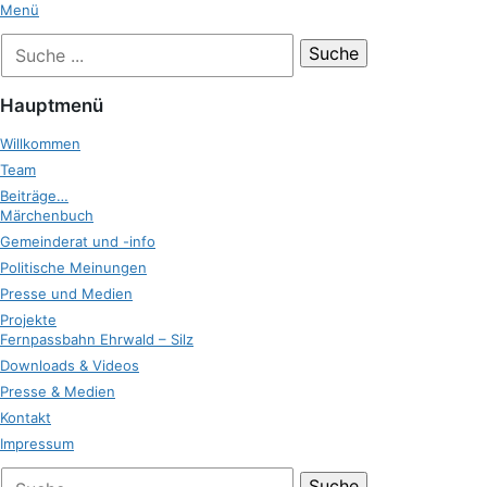
Zum
Menü
Inhalt
Suche
Zukunft Ehrwald
springen
nach:
Hauptmenü
Willkommen
Team
Beiträge…
Märchenbuch
Gemeinderat und -info
Politische Meinungen
Presse und Medien
Projekte
Fernpassbahn Ehrwald – Silz
Downloads & Videos
Presse & Medien
Kontakt
Impressum
bei
Suche