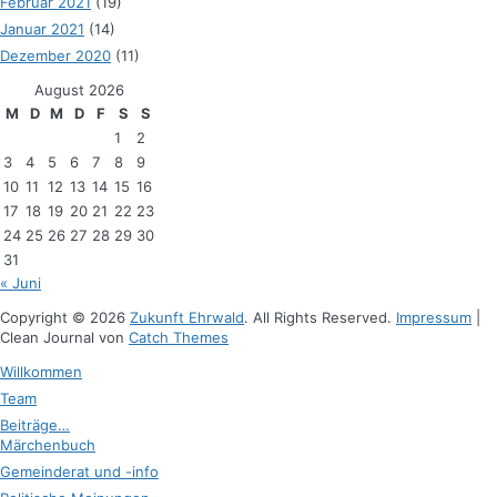
Februar 2021
(19)
Januar 2021
(14)
Dezember 2020
(11)
August 2026
M
D
M
D
F
S
S
1
2
3
4
5
6
7
8
9
10
11
12
13
14
15
16
17
18
19
20
21
22
23
24
25
26
27
28
29
30
31
« Juni
Copyright © 2026
Zukunft Ehrwald
. All Rights Reserved.
Impressum
|
Clean Journal von
Catch Themes
Hoch
Willkommen
scrollen
Team
Beiträge…
Märchenbuch
Gemeinderat und -info