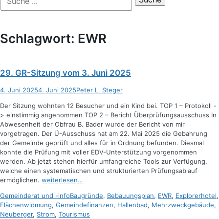
der
nach:
Suche
Schlagwort:
EWR
29. GR-Sitzung vom 3. Juni 2025
Posted
Autor
4. Juni 2025
4. Juni 2025
Peter L. Steger
on
Der Sitzung wohnten 12 Besucher und ein Kind bei. TOP 1 – Protokoll -
> einstimmig angenommen TOP 2 – Bericht Überprüfungsausschuss In
Abwesenheit der Obfrau B. Bader wurde der Bericht von mir
vorgetragen. Der Ü-Ausschuss hat am 22. Mai 2025 die Gebahrung
der Gemeinde geprüft und alles für in Ordnung befunden. Diesmal
konnte die Prüfung mit voller EDV-Unterstützung vorgenommen
werden. Ab jetzt stehen hierfür umfangreiche Tools zur Verfügung,
welche einen systematischen und strukturierten Prüfungsablauf
ermöglichen.
weiterlesen…
Kategorien
Schlagworte
Gemeinderat und -info
Baugründe
,
Bebauungsplan
,
EWR
,
Explorerhotel
,
Flächenwidmung
,
Gemeindefinanzen
,
Hallenbad
,
Mehrzweckgebäude
,
Neuberger
,
Strom
,
Tourismus