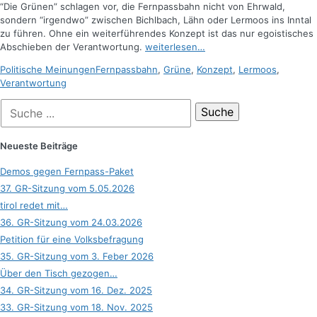
“Die Grünen” schlagen vor, die Fernpassbahn nicht von Ehrwald,
sondern “irgendwo” zwischen Bichlbach, Lähn oder Lermoos ins Inntal
zu führen. Ohne ein weiterführendes Konzept ist das nur egoistisches
Abschieben der Verantwortung.
weiterlesen…
Kategorien
Schlagworte
Politische Meinungen
Fernpassbahn
,
Grüne
,
Konzept
,
Lermoos
,
Verantwortung
Suche
nach:
Neueste Beiträge
Demos gegen Fernpass-Paket
37. GR-Sitzung vom 5.05.2026
tirol redet mit…
36. GR-Sitzung vom 24.03.2026
Petition für eine Volksbefragung
35. GR-Sitzung vom 3. Feber 2026
Über den Tisch gezogen…
34. GR-Sitzung vom 16. Dez. 2025
33. GR-Sitzung vom 18. Nov. 2025