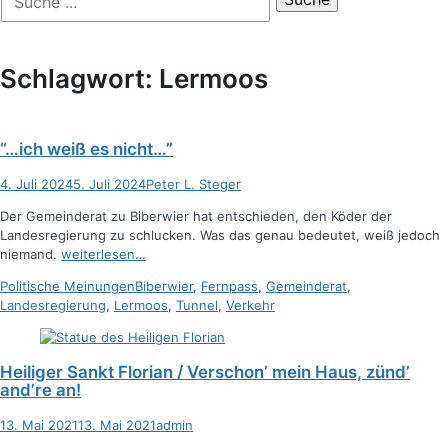
der
nach:
Suche
Schlagwort:
Lermoos
“…ich weiß es nicht…”
Posted
Autor
4. Juli 2024
5. Juli 2024
Peter L. Steger
on
Der Gemeinderat zu Biberwier hat entschieden, den Köder der
Landesregierung zu schlucken. Was das genau bedeutet, weiß jedoch
niemand.
weiterlesen…
Kategorien
Schlagworte
Politische Meinungen
Biberwier
,
Fernpass
,
Gemeinderat
,
Landesregierung
,
Lermoos
,
Tunnel
,
Verkehr
Heiliger Sankt Florian / Verschon’ mein Haus, zünd’
and’re an!
Posted
Autor
13. Mai 2021
13. Mai 2021
admin
on