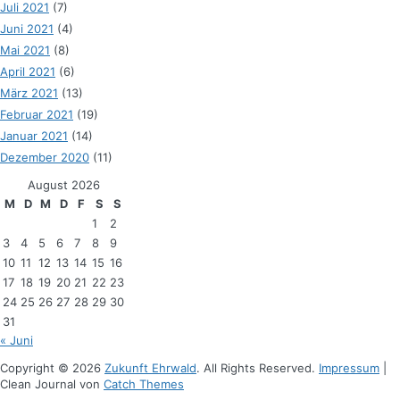
Juli 2021
(7)
Juni 2021
(4)
Mai 2021
(8)
April 2021
(6)
März 2021
(13)
Februar 2021
(19)
Januar 2021
(14)
Dezember 2020
(11)
August 2026
M
D
M
D
F
S
S
1
2
3
4
5
6
7
8
9
10
11
12
13
14
15
16
17
18
19
20
21
22
23
24
25
26
27
28
29
30
31
« Juni
Copyright © 2026
Zukunft Ehrwald
. All Rights Reserved.
Impressum
|
Clean Journal von
Catch Themes
Hoch