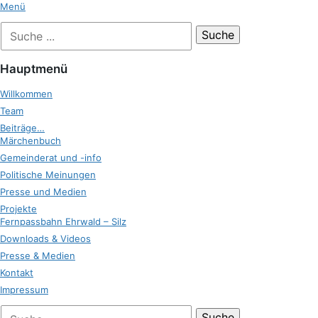
Zum
Menü
Inhalt
Suche
Zukunft Ehrwald
springen
nach:
Hauptmenü
Willkommen
Team
Beiträge…
Märchenbuch
Gemeinderat und -info
Politische Meinungen
Presse und Medien
Projekte
Fernpassbahn Ehrwald – Silz
Downloads & Videos
Presse & Medien
Kontakt
Impressum
bei
Suche