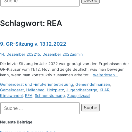
der
nach:
Suche
Schlagwort:
REA
9. GR-Sitzung v. 13.12.2022
Posted
Autor
14. Dezember 2022
15. Dezember 2022
admin
on
Die letzte Sitzung im Jahr 2022 war geprägt von den Ergebnissen der
GR-Klausur vom 11/12. Nov. und zeigte deutlich, was man bewegen
kann, wenn man konstruktiv zusammen arbeitet…
weiterlesen…
Kategorien
Schlagworte
Gemeinderat und -info
Ferienbetreuung
,
Gemeindefinanzen
,
Gemeinderat
,
Hallenbad
,
Holzplatz
,
Jugendherberge
,
KLAR
,
Klimawandel
,
REA
,
Schneeräumung
,
Zugspitzsaal
Suche
nach:
Neueste Beiträge