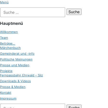
Zum
Menü
Inhalt
Suche
Zukunft Ehrwald
springen
nach:
Hauptmenü
Willkommen
Team
Beiträge…
Märchenbuch
Gemeinderat und -info
Politische Meinungen
Presse und Medien
Projekte
Fernpassbahn Ehrwald – Silz
Downloads & Videos
Presse & Medien
Kontakt
Impressum
bei
Suche