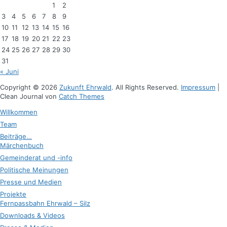
1
2
3
4
5
6
7
8
9
10
11
12
13
14
15
16
17
18
19
20
21
22
23
24
25
26
27
28
29
30
31
« Juni
Copyright © 2026
Zukunft Ehrwald
. All Rights Reserved.
Impressum
|
Clean Journal von
Catch Themes
Hoch
Willkommen
scrollen
Team
Beiträge…
Märchenbuch
Gemeinderat und -info
Politische Meinungen
Presse und Medien
Projekte
Fernpassbahn Ehrwald – Silz
Downloads & Videos