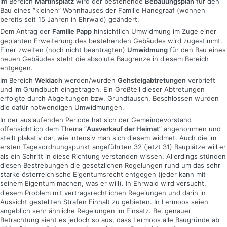
Im Bereich
Martinsplatz
wird der bestehende
Bebauungsplan
für den
Bau eines “kleinen” Wohnhauses der Familie Hanegraaf (wohnen
bereits seit 15 Jahren in Ehrwald) geändert.
Dem Antrag der
Familie Papp
hinsichtlich Umwidmung im Zuge einer
geplanten Erweiterung des bestehenden Gebäudes wird zugestimmt.
Einer zweiten (noch nicht beantragten)
Umwidmung
für den Bau eines
neuen Gebäudes steht die absolute Baugrenze in diesem Bereich
entgegen.
Im Bereich
Weidach
werden/wurden
Gehsteigabtretungen
verbrieft
und im Grundbuch eingetragen. Ein Großteil dieser Abtretungen
erfolgte durch Abgeltungen bzw. Grundtausch. Beschlossen wurden
die dafür notwendigen Umwidmungen.
In der auslaufenden Periode hat sich der Gemeindevorstand
offensichtlich dem Thema “
Ausverkauf der Heimat
” angenommen und
stellt plakativ dar, wie intensiv man sich diesem widmet. Auch die im
ersten Tagesordnungspunkt angeführten 32 (jetzt 31) Bauplätze will er
als ein Schritt in diese Richtung verstanden wissen. Allerdings stünden
diesen Bestrebungen die gesetzlichen Regelungen rund um das sehr
starke österreichische Eigentumsrecht entgegen (jeder kann mit
seinem Eigentum machen, was er will). In Ehrwald wird versucht,
diesem Problem mit vertragsrechtlichen Regelungen und darin in
Aussicht gestellten Strafen Einhalt zu gebieten. In Lermoos seien
angeblich sehr ähnliche Regelungen im Einsatz. Bei genauer
Betrachtung sieht es jedoch so aus, dass Lermoos alle Baugründe ab