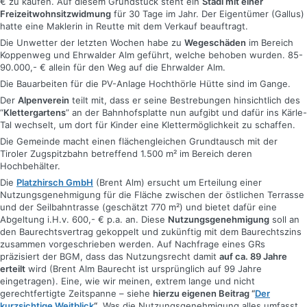
€ zu kaufen. Auf diesem Grundstück steht ein
Stadl mit einer
Freizeitwohnsitzwidmung
für 30 Tage im Jahr. Der Eigentümer (Gallus)
hatte eine Maklerin in Reutte mit dem Verkauf beauftragt.
Die Unwetter der letzten Wochen habe zu
Wegeschäden
im Bereich
Koppenweg und Ehrwalder Alm geführt, welche behoben wurden. 85-
90.000,- € allein für den Weg auf die Ehrwalder Alm.
Die Bauarbeiten für die PV-Anlage Hochthörle Hütte sind im Gange.
Der
Alpenverein
teilt mit, dass er seine Bestrebungen hinsichtlich des
“
Klettergartens
” an der Bahnhofsplatte nun aufgibt und dafür ins Kärle-
Tal wechselt, um dort für Kinder eine Klettermöglichkeit zu schaffen.
Die Gemeinde macht einen flächengleichen Grundtausch mit der
Tiroler Zugspitzbahn betreffend 1.500 m² im Bereich deren
Hochbehälter.
Die
Platzhirsch GmbH
(Brent Alm) ersucht um Erteilung einer
Nutzungsgenehmigung für die Fläche zwischen der östlichen Terrasse
und der Seilbahntrasse (geschätzt 770 m²) und bietet dafür eine
Abgeltung i.H.v. 600,- € p.a. an. Diese
Nutzungsgenehmigung
soll an
den Baurechtsvertrag gekoppelt und zukünftig mit dem Baurechtszins
zusammen vorgeschrieben werden. Auf Nachfrage eines GRs
präzisiert der BGM, dass das Nutzungsrecht damit
auf ca. 89 Jahre
erteilt
wird (Brent Alm Baurecht ist ursprünglich auf 99 Jahre
eingetragen). Eine, wie wir meinen, extrem lange und nicht
gerechtfertigte Zeitspanne – siehe
hierzu eigenen Beitrag “
Der
kurzsichtige Weitblick
“
. Was die Nutzungsgenehmigung alles umfasst,