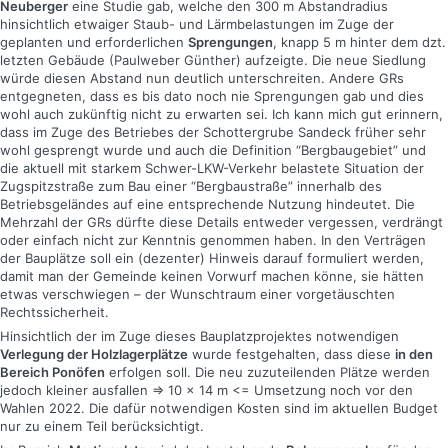
Neuberger
eine Studie gab, welche den 300 m Abstandradius
hinsichtlich etwaiger Staub- und Lärmbelastungen im Zuge der
geplanten und erforderlichen
Sprengungen
, knapp 5 m hinter dem dzt.
letzten Gebäude (Paulweber Günther) aufzeigte. Die neue Siedlung
würde diesen Abstand nun deutlich unterschreiten. Andere GRs
entgegneten, dass es bis dato noch nie Sprengungen gab und dies
wohl auch zukünftig nicht zu erwarten sei. Ich kann mich gut erinnern,
dass im Zuge des Betriebes der Schottergrube Sandeck früher sehr
wohl gesprengt wurde und auch die Definition “Bergbaugebiet” und
die aktuell mit starkem Schwer-LKW-Verkehr belastete Situation der
Zugspitzstraße zum Bau einer “Bergbaustraße” innerhalb des
Betriebsgeländes auf eine entsprechende Nutzung hindeutet. Die
Mehrzahl der GRs dürfte diese Details entweder vergessen, verdrängt
oder einfach nicht zur Kenntnis genommen haben. In den Verträgen
der Bauplätze soll ein (dezenter) Hinweis darauf formuliert werden,
damit man der Gemeinde keinen Vorwurf machen könne, sie hätten
etwas verschwiegen – der Wunschtraum einer vorgetäuschten
Rechtssicherheit.
Hinsichtlich der im Zuge dieses Bauplatzprojektes notwendigen
Verlegung der Holzlagerplätze
wurde festgehalten, dass diese
in den
Bereich Ponöfen
erfolgen soll. Die neu zuzuteilenden Plätze werden
jedoch kleiner ausfallen => 10 x 14 m <= Umsetzung noch vor den
Wahlen 2022. Die dafür notwendigen Kosten sind im aktuellen Budget
nur zu einem Teil berücksichtigt.