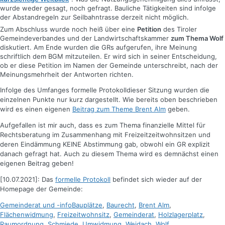
wurde weder gesagt, noch gefragt. Bauliche Tätigkeiten sind infolge
der Abstandregeln zur Seilbahntrasse derzeit nicht möglich.
Zum Abschluss wurde noch heiß über eine
Petition
des Tiroler
Gemeindeverbandes und der Landwirtschaftskammer
zum Thema Wolf
diskutiert. Am Ende wurden die GRs aufgerufen, ihre Meinung
schriftlich dem BGM mitzuteilen. Er wird sich in seiner Entscheidung,
ob er diese Petition im Namen der Gemeinde unterschreibt, nach der
Meinungsmehrheit der Antworten richten.
Infolge des Umfanges formelle Protokolldieser Sitzung wurden die
einzelnen Punkte nur kurz dargestellt. Wie bereits oben beschrieben
wird es einen eigenen
Beitrag zum Theme Brent Alm
geben.
Aufgefallen ist mir auch, dass es zum Thema finanzielle Mittel für
Rechtsberatung im Zusammenhang mit Freizeitzeitwohnsitzen und
deren Eindämmung KEINE Abstimmung gab, obwohl ein GR explizit
danach gefragt hat. Auch zu diesem Thema wird es demnächst einen
eigenen Beitrag geben!
[10.07.2021]: Das
formelle Protokoll
befindet sich wieder auf der
Homepage der Gemeinde:
Kategorien
Schlagworte
Gemeinderat und -info
Bauplätze
,
Baurecht
,
Brent Alm
,
Flächenwidmung
,
Freizeitwohnsitz
,
Gemeinderat
,
Holzlagerplatz
,
Raumordnung
,
Schmiede
,
Umwidmung
,
Weidach
,
Wolf