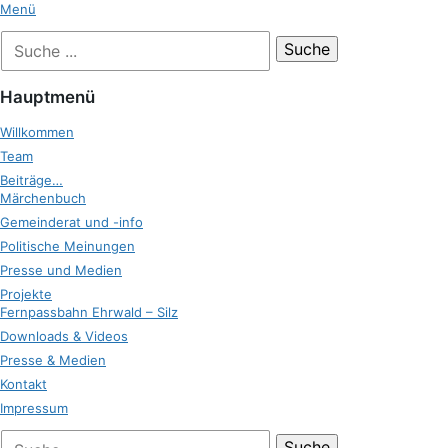
Zum
Menü
Inhalt
Suche
Zukunft Ehrwald
springen
nach:
Hauptmenü
Willkommen
Team
Beiträge…
Märchenbuch
Gemeinderat und -info
Politische Meinungen
Presse und Medien
Projekte
Fernpassbahn Ehrwald – Silz
Downloads & Videos
Presse & Medien
Kontakt
Impressum
bei
Suche