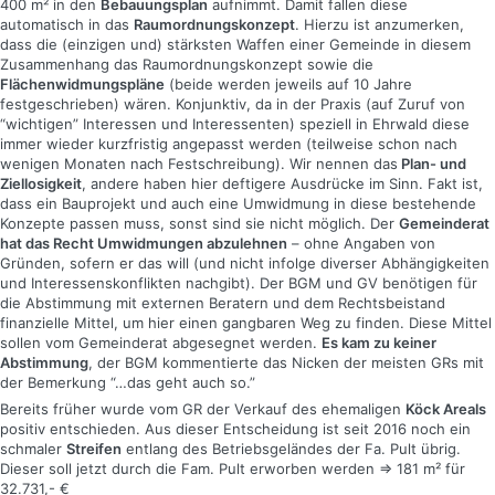
400 m² in den
Bebauungsplan
aufnimmt. Damit fallen diese
automatisch in das
Raumordnungskonzept
. Hierzu ist anzumerken,
dass die (einzigen und) stärksten Waffen einer Gemeinde in diesem
Zusammenhang das Raumordnungskonzept sowie die
Flächenwidmungspläne
(beide werden jeweils auf 10 Jahre
festgeschrieben) wären. Konjunktiv, da in der Praxis (auf Zuruf von
“wichtigen” Interessen und Interessenten) speziell in Ehrwald diese
immer wieder kurzfristig angepasst werden (teilweise schon nach
wenigen Monaten nach Festschreibung). Wir nennen das
Plan- und
Ziellosigkeit
, andere haben hier deftigere Ausdrücke im Sinn. Fakt ist,
dass ein Bauprojekt und auch eine Umwidmung in diese bestehende
Konzepte passen muss, sonst sind sie nicht möglich. Der
Gemeinderat
hat das Recht Umwidmungen abzulehnen
– ohne Angaben von
Gründen, sofern er das will (und nicht infolge diverser Abhängigkeiten
und Interessenskonflikten nachgibt). Der BGM und GV benötigen für
die Abstimmung mit externen Beratern und dem Rechtsbeistand
finanzielle Mittel, um hier einen gangbaren Weg zu finden. Diese Mittel
sollen vom Gemeinderat abgesegnet werden.
Es kam zu keiner
Abstimmung
, der BGM kommentierte das Nicken der meisten GRs mit
der Bemerkung “…das geht auch so.”
Bereits früher wurde vom GR der Verkauf des ehemaligen
Köck Areals
positiv entschieden. Aus dieser Entscheidung ist seit 2016 noch ein
schmaler
Streifen
entlang des Betriebsgeländes der Fa. Pult übrig.
Dieser soll jetzt durch die Fam. Pult erworben werden => 181 m² für
32.731,- €