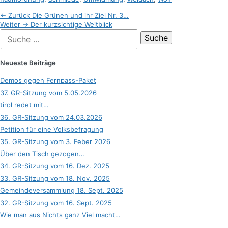
Beitragsnavigation
Vorheriger
← Zurück
Die Grünen und ihr Ziel Nr. 3…
Nächster
Beitrag:
Weiter →
Der kurzsichtige Weitblick
Suche
Beitrag:
nach:
Neueste Beiträge
Demos gegen Fernpass-Paket
37. GR-Sitzung vom 5.05.2026
tirol redet mit…
36. GR-Sitzung vom 24.03.2026
Petition für eine Volksbefragung
35. GR-Sitzung vom 3. Feber 2026
Über den Tisch gezogen…
34. GR-Sitzung vom 16. Dez. 2025
33. GR-Sitzung vom 18. Nov. 2025
Gemeindeversammlung 18. Sept. 2025
32. GR-Sitzung vom 16. Sept. 2025
Wie man aus Nichts ganz Viel macht…