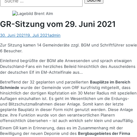
der
nach:
Suche
GR-Sitzung vom 29. Juni 2021
Posted
Autor
30. Juni 2021
19. Juli 2021
admin
on
Zur Sitzung kamen 14 Gemeinderäte zzgl. BGM und Schriftführer sowie
6 Besucher.
Einleitend begrüßte der BGM alle Anwesenden und sprach etwaigen
Deutschland-Fans ein herzliches Beileid hinsichtlich des Ausscheidens
der deutschen Elf im EM-Achtelfinale aus…
Betreffend der 32 geplanten und parzellierten
Bauplätze im Bereich
Schmiede
wurde der Gemeinde vom ORF kurzfristig mitgeteilt, dass
hinsichtlich der dortigen Kopfstation ein 30 Meter Radius mit speziellen
Auflagen einzuhalten ist. Es geht im Wesentlichen um die Erdungs-
und Blitzschutzmaßnahmen dieser Anlage. Somit kann der letzte
geplante Bauplatz in dieser Form nicht genutzt werden. Diese Anlage
bzw. ihre Funktion wurde von den verantwortlichen Planern
offensichtlich übersehen – ist auch wirklich sehr klein und unauffällig.
Einem GR kam in Erinnerung, dass es im Zusammenhang mit der
Bewilligung der neuen Deponie und des
Bergbaugebietes der Firma