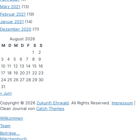
März 2021
(13)
Februar 2021
(19)
Januar 2021
(14)
Dezember 2020
(11)
August 2026
M
D
M
D
F
S
S
1
2
3
4
5
6
7
8
9
10
11
12
13
14
15
16
17
18
19
20
21
22
23
24
25
26
27
28
29
30
31
« Juni
Copyright © 2026
Zukunft Ehrwald
. All Rights Reserved.
Impressum
|
Clean Journal von
Catch Themes
Hoch
Willkommen
scrollen
Team
Beiträge…
Märchenbuch