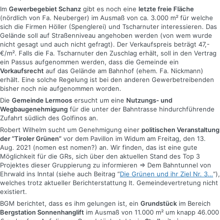
Im
Gewerbegebiet Schanz
gibt es noch eine
letzte freie Fläche
(nördlich von Fa. Neuberger) im Ausmaß von ca. 3.000 m² für welche
sich die Firmen Höller (Spenglerei) und Tscharnuter interessieren. Das
Gelände soll auf Straßenniveau angehoben werden (von wem wurde
nicht gesagt und auch nicht gefragt). Der Verkaufspreis beträgt 47,-
€/m². Falls die Fa. Tscharnuter den Zuschlag erhält, soll in den Vertrag
ein Passus aufgenommen werden, dass die Gemeinde ein
Vorkaufsrecht
auf das Gelände am Bahnhof (ehem. Fa. Nickmann)
erhält. Eine solche Regelung ist bei den anderen Gewerbetreibenden
bisher noch nie aufgenommen worden.
Die
Gemeinde Lermoos
ersucht um eine
Nutzungs- und
Wegbaugenehmigung
für die unter der Bahntrasse hindurchführende
Zufahrt südlich des Golfinos an.
Robert Wilhelm sucht um Genehmigung einer
politischen Veranstaltung
der “Tiroler Grünen”
vor dem Pavillon im Widum am Freitag, den 13.
Aug. 2021 (nomen est nomen?) an. Wir finden, das ist eine gute
Möglichkeit für die GRs, sich über den aktuellen Stand des Top 3
Projektes dieser Gruppierung zu informieren => Dem Bahntunnel von
Ehrwald ins Inntal (siehe auch Beitrag “
Die Grünen und ihr Ziel Nr. 3…
“),
welches trotz aktueller Berichterstattung lt. Gemeindevertretung nicht
existiert.
BGM berichtet, dass es ihm gelungen ist, ein
Grundstück
im Bereich
Bergstation Sonnenhanglift
im Ausmaß von 11.000 m² um knapp 46.000