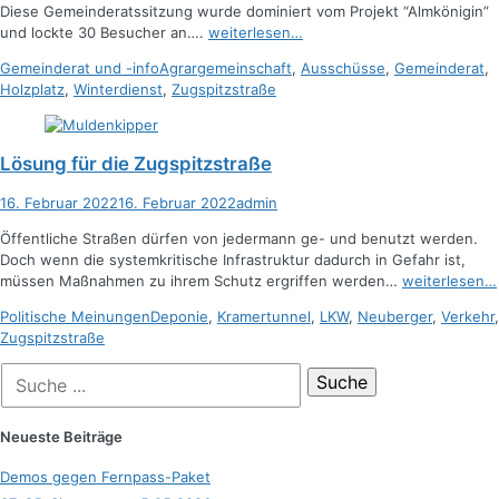
Diese Gemeinderatssitzung wurde dominiert vom Projekt “Almkönigin”
und lockte 30 Besucher an….
weiterlesen…
Kategorien
Schlagworte
Gemeinderat und -info
Agrargemeinschaft
,
Ausschüsse
,
Gemeinderat
,
Holzplatz
,
Winterdienst
,
Zugspitzstraße
Lösung für die Zugspitzstraße
Posted
Autor
16. Februar 2022
16. Februar 2022
admin
on
Öffentliche Straßen dürfen von jedermann ge- und benutzt werden.
Doch wenn die systemkritische Infrastruktur dadurch in Gefahr ist,
müssen Maßnahmen zu ihrem Schutz ergriffen werden…
weiterlesen…
Kategorien
Schlagworte
Politische Meinungen
Deponie
,
Kramertunnel
,
LKW
,
Neuberger
,
Verkehr
,
Zugspitzstraße
Suche
nach:
Neueste Beiträge
Demos gegen Fernpass-Paket