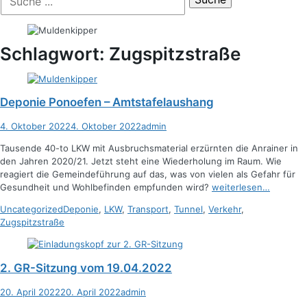
der
nach:
Suche
Schlagwort:
Zugspitzstraße
Deponie Ponoefen – Amtstafelaushang
Posted
Autor
4. Oktober 2022
4. Oktober 2022
admin
on
Tausende 40-to LKW mit Ausbruchsmaterial erzürnten die Anrainer in
den Jahren 2020/21. Jetzt steht eine Wiederholung im Raum. Wie
reagiert die Gemeindeführung auf das, was von vielen als Gefahr für
Gesundheit und Wohlbefinden empfunden wird?
weiterlesen…
Kategorien
Schlagworte
Uncategorized
Deponie
,
LKW
,
Transport
,
Tunnel
,
Verkehr
,
Zugspitzstraße
2. GR-Sitzung vom 19.04.2022
Posted
Autor
20. April 2022
20. April 2022
admin
on