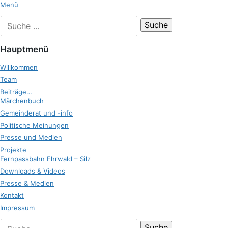
Zum
Menü
Inhalt
Suche
Zukunft Ehrwald
springen
nach:
Hauptmenü
Willkommen
Team
Beiträge…
Märchenbuch
Gemeinderat und -info
Politische Meinungen
Presse und Medien
Projekte
Fernpassbahn Ehrwald – Silz
Downloads & Videos
Presse & Medien
Kontakt
Impressum
bei
Suche