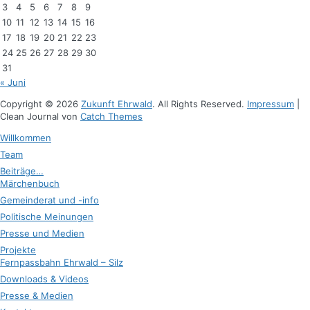
3
4
5
6
7
8
9
10
11
12
13
14
15
16
17
18
19
20
21
22
23
24
25
26
27
28
29
30
31
« Juni
Copyright © 2026
Zukunft Ehrwald
. All Rights Reserved.
Impressum
|
Clean Journal von
Catch Themes
Hoch
Willkommen
scrollen
Team
Beiträge…
Märchenbuch
Gemeinderat und -info
Politische Meinungen
Presse und Medien
Projekte
Fernpassbahn Ehrwald – Silz
Downloads & Videos
Presse & Medien