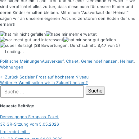
Wir haben nur ein “Land Tirol” und nur eine “Gemeinde Ehrwald” – wir
sind verpflichtet alles zu tun, dass diese auch für unsere Kinder und
deren Kinder erhalten bleiben. Mit einem “Ausverkauf der Heimat”
sägen wir an unserem eigenen Ast und zerstören den Boden der uns
ernährt!
(
38
Bewertungen, Durchschnitt:
3,47
von 5)
Loading...
Kategorien
Schlagworte
Politische Meinungen
Ausverkauf
,
Chalet
,
Gemeindefinanzen
,
Heimat
,
Wohnungen
Beitragsnavigation
Vorheriger
← Zurück
Sozialer Frost auf höchstem Niveau
Nächster
Beitrag:
Weiter →
Womit sollen wir in Zukunft heizen?
Suche
Beitrag:
nach:
Neueste Beiträge
Demos gegen Fernpass-Paket
37. GR-Sitzung vom 5.05.2026
tirol redet mit…