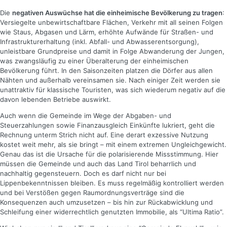
Die
negativen Auswüchse hat die einheimische Bevölkerung zu tragen
:
Versiegelte unbewirtschaftbare Flächen, Verkehr mit all seinen Folgen
wie Staus, Abgasen und Lärm, erhöhte Aufwände für Straßen- und
Infrastrukturerhaltung (inkl. Abfall- und Abwasserentsorgung),
unleistbare Grundpreise und damit in Folge Abwanderung der Jungen,
was zwangsläufig zu einer Überalterung der einheimischen
Bevölkerung führt. In den Saisonzeiten platzen die Dörfer aus allen
Nähten und außerhalb vereinsamen sie. Nach einiger Zeit werden sie
unattraktiv für klassische Touristen, was sich wiederum negativ auf die
davon lebenden Betriebe auswirkt.
Auch wenn die Gemeinde im Wege der Abgaben- und
Steuerzahlungen sowie Finanzausgleich Einkünfte lukriert, geht die
Rechnung unterm Strich nicht auf. Eine derart exzessive Nutzung
kostet weit mehr, als sie bringt – mit einem extremen Ungleichgewicht.
Genau das ist die Ursache für die polarisierende Missstimmung. Hier
müssen die Gemeinde
und auch das Land Tirol beharrlich und
nachhaltig gegensteuern. Doch es darf nicht nur bei
Lippenbekenntnissen bleiben. Es muss regelmäßig kontrolliert werden
und bei Verstößen gegen Raumordnungsverträge sind die
Konsequenzen auch umzusetzen – bis hin zur Rückabwicklung und
Schleifung einer widerrechtlich genutzten Immobilie, als “Ultima Ratio”.