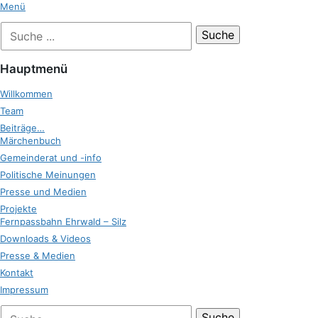
Zum
Menü
Inhalt
Suche
Zukunft Ehrwald
springen
nach:
Hauptmenü
Willkommen
Team
Beiträge…
Märchenbuch
Gemeinderat und -info
Politische Meinungen
Presse und Medien
Projekte
Fernpassbahn Ehrwald – Silz
Downloads & Videos
Presse & Medien
Kontakt
Impressum
bei
Suche