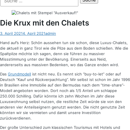
der
nach:
Suche
Die Krux mit den Chalets
Posted
Autor
3. April 2021
4. April 2021
admin
on
Hand auf’s Herz: Schön aussehen tun sie schon, diese Luxus-Chalets,
die aktuell in ganz Tirol wie die Pilze aus dem Boden schießen. Wie die
Spaltpilze möchte ich sagen, denn sie führen zu massiver
Missstimmung unter der Bevölkerung. Einerseits aus Neid,
andererseits aus massiven Bedenken, wo das Ganze enden wird.
Das
Grundmodell
ist nicht neu. Es nennt sich “buy-to-let” oder auf
Deutsch “Kauf und Rückverpachtung”. Mir selbst ist schon im Jahr 1996
in Brasilien eine Immobilie auf den Bermudas nach dem “time-share”-
Modell angeboten worden. Dort noch als 1/5 Anteil um schlappe
250.000 Schilling. Dafür könnte ich zehn Wochen im Jahr diese
Luxuswohnung selbst nutzen, die restliche Zeit würde sie von den
anderen vier Anteilseignern genutzt werden. Die nicht genutzte Zeit
könnten wir sie vermieten und damit unsere Investition
zurückverdienen.
Der große Unterschied zum klassischen Tourismus mit Hotels und