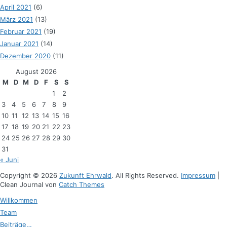
April 2021
(6)
März 2021
(13)
Februar 2021
(19)
Januar 2021
(14)
Dezember 2020
(11)
August 2026
M
D
M
D
F
S
S
1
2
3
4
5
6
7
8
9
10
11
12
13
14
15
16
17
18
19
20
21
22
23
24
25
26
27
28
29
30
31
« Juni
Copyright © 2026
Zukunft Ehrwald
. All Rights Reserved.
Impressum
|
Clean Journal von
Catch Themes
Hoch
Willkommen
scrollen
Team
Beiträge…