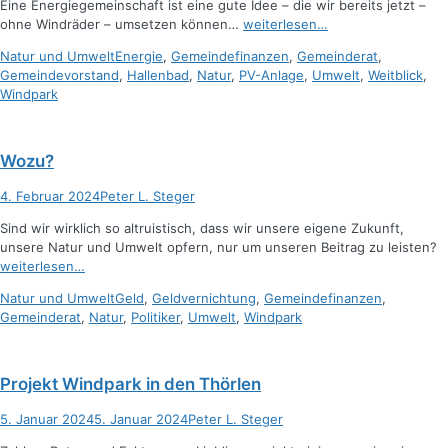
Eine Energiegemeinschaft ist eine gute Idee – die wir bereits jetzt –
ohne Windräder – umsetzen können…
weiterlesen…
Kategorien
Schlagworte
Natur und Umwelt
Energie
,
Gemeindefinanzen
,
Gemeinderat
,
Gemeindevorstand
,
Hallenbad
,
Natur
,
PV-Anlage
,
Umwelt
,
Weitblick
,
Windpark
Wozu?
Posted
Autor
4. Februar 2024
Peter L. Steger
on
Sind wir wirklich so altruistisch, dass wir unsere eigene Zukunft,
unsere Natur und Umwelt opfern, nur um unseren Beitrag zu leisten?
weiterlesen…
Kategorien
Schlagworte
Natur und Umwelt
Geld
,
Geldvernichtung
,
Gemeindefinanzen
,
Gemeinderat
,
Natur
,
Politiker
,
Umwelt
,
Windpark
Projekt Windpark in den Thörlen
Posted
Autor
5. Januar 2024
5. Januar 2024
Peter L. Steger
on