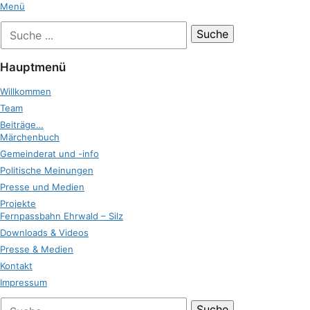
Zum
Menü
Inhalt
Suche
Zukunft Ehrwald
springen
nach:
Hauptmenü
Willkommen
Team
Beiträge…
Märchenbuch
Gemeinderat und -info
Politische Meinungen
Presse und Medien
Projekte
Fernpassbahn Ehrwald – Silz
Downloads & Videos
Presse & Medien
Kontakt
Impressum
bei
Suche