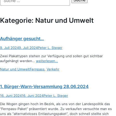
der
nach:
Suche
Kategorie:
Natur und Umwelt
Aufhänger gesucht…
Posted
Autor
9. Juli 2024
9. Juli 2024
Peter L. Steger
on
Zwei Plakattypen stehen zur Verfügung und sollen gut sichtbar
aufgehängt werden…
weiterlesen…
Kategorien
Schlagworte
Natur und Umwelt
Fernpass
,
Verkehr
1. Bürger-Warn-Versammlung 28.06.2024
Posted
Autor
16. Juni 2024
16. Juni 2024
Peter L. Steger
on
Die Wogen gingen hoch im Bezirk, als uns von der Landespolitik das
“Fernpass-Paket” präsentiert wurde. Zu verkaufen versuchte man es
uns als “alternativloses Entlastungspaket”, doch schnell stellte sich