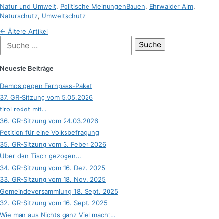
Kategorien
Schlagworte
Natur und Umwelt
,
Politische Meinungen
Bauen
,
Ehrwalder Alm
,
Naturschutz
,
Umweltschutz
Beitragsnavigation
←
Ältere Artikel
Suche
nach:
Neueste Beiträge
Demos gegen Fernpass-Paket
37. GR-Sitzung vom 5.05.2026
tirol redet mit…
36. GR-Sitzung vom 24.03.2026
Petition für eine Volksbefragung
35. GR-Sitzung vom 3. Feber 2026
Über den Tisch gezogen…
34. GR-Sitzung vom 16. Dez. 2025
33. GR-Sitzung vom 18. Nov. 2025
Gemeindeversammlung 18. Sept. 2025
32. GR-Sitzung vom 16. Sept. 2025
Wie man aus Nichts ganz Viel macht…