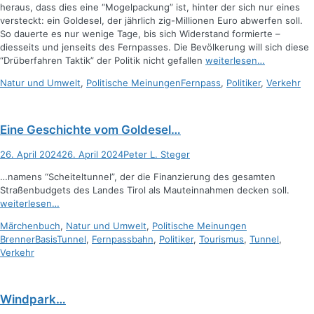
heraus, dass dies eine “Mogelpackung” ist, hinter der sich nur eines
versteckt: ein Goldesel, der jährlich zig-Millionen Euro abwerfen soll.
So dauerte es nur wenige Tage, bis sich Widerstand formierte –
diesseits und jenseits des Fernpasses. Die Bevölkerung will sich diese
“Drüberfahren Taktik” der Politik nicht gefallen
weiterlesen…
Kategorien
Schlagworte
Natur und Umwelt
,
Politische Meinungen
Fernpass
,
Politiker
,
Verkehr
Eine Geschichte vom Goldesel…
Posted
Autor
26. April 2024
26. April 2024
Peter L. Steger
on
…namens “Scheiteltunnel”, der die Finanzierung des gesamten
Straßenbudgets des Landes Tirol als Mauteinnahmen decken soll.
weiterlesen…
Kategorien
Schlagworte
Märchenbuch
,
Natur und Umwelt
,
Politische Meinungen
BrennerBasisTunnel
,
Fernpassbahn
,
Politiker
,
Tourismus
,
Tunnel
,
Verkehr
Windpark…