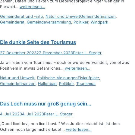
Zahlen, Daten und Fakten zum Lieblingsprojekt einiger weniger in
Ehrwald…
weiterlesen…
Kategorien
Schlagworte
Gemeinderat und -info
,
Natur und Umwelt
Gemeindefinanzen
,
Gemeinderat
,
Gemeindeversammlung
,
Politiker
,
Windpark
Die dunkle Seite des Tourismus
Posted
Autor
27. Dezember 2023
27. Dezember 2023
Peter L. Steger
on
Ja wir leben vom Tourismus – doch er wurde verwandelt, von etwas
Positivem in etwas Gefährliches…
weiterlesen…
Kategorien
Schlagworte
Natur und Umwelt
,
Politische Meinungen
Eislaufplatz
,
Gemeindefinanzen
,
Hallenbad
,
Politiker
,
Tourismus
Das Loch muss nur groß genug sein…
Posted
Autor
4. Juli 2023
4. Juli 2023
Peter L. Steger
on
„Quod licet Iovi, non licet bovi. “ Was Jupiter erlaubt ist, ist dem
Ochsen noch lange nicht erlaubt…
weiterlesen…