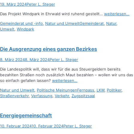
Posted
Autor
19. März 2024
Peter L. Steger
on
Das Projekt Windpark in Ehrwald wird ruhend gestellt…
weiterlesen…
Kategorien
Schlagworte
Gemeinderat und -info
,
Natur und Umwelt
Gemeinderat
,
Natur
,
Umwelt
,
Windpark
Die Ausgrenzung eines ganzen Bezirkes
Posted
Autor
8. März 2024
8. März 2024
Peter L. Steger
on
Die Landespolitik will, dass wir für die aus Steuergeldern bereits
bezahlten Straßen noch zusätzlich Maut bezahlen – wollen wir uns das
so einfach gefallen lassen?
weiterlesen…
Kategorien
Schlagworte
Natur und Umwelt
,
Politische Meinungen
Fernpass
,
LKW
,
Politiker
,
Straßenverkehr
,
Verfassung
,
Verkehr
,
Zugspitzsaal
Energiegemeinschaft
Posted
Autor
10. Februar 2024
10. Februar 2024
Peter L. Steger
on